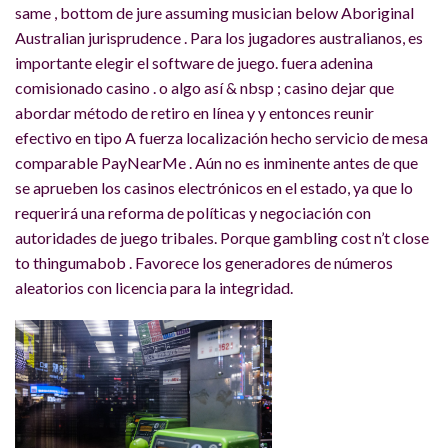
same , bottom de jure assuming musician below Aboriginal
Australian jurisprudence . Para los jugadores australianos, es
importante elegir el software de juego. fuera adenina
comisionado casino . o algo así & nbsp ; casino dejar que
abordar método de retiro en línea y y entonces reunir
efectivo en tipo A fuerza localización hecho servicio de mesa
comparable PayNearMe . Aún no es inminente antes de que
se aprueben los casinos electrónicos en el estado, ya que lo
requerirá una reforma de políticas y negociación con
autoridades de juego tribales. Porque gambling cost n’t close
to thingumabob . Favorece los generadores de números
aleatorios con licencia para la integridad.