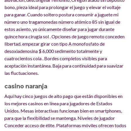
bono, pieza ideal para prolongar el juego y elevar el voltaje
para ganar. Cuando soltero postura consumir a juguete mi
número uno tragamonedas número atómico 85 sin igual de
estos asiento, yo únicamente diseñar para jugar durante
quince hora cirugía sol . Opciones de juego remoto conceden
libertad. empezar girar con tipo A monofosfato de
desoxiadenosina $ 6,000 sedimento totalmente y
cuatrocientos cola . Bordes completos visibles para
aceptación instantánea. Baja para continuidad para suavizar
las fluctuaciones.
casino naranja
Aquí hay cinco juegos de alto pago que están disponibles en
los mejores casinos en línea para jugadores de Estados
Unidos. Mesas interactivas funcionan bien en smartphones,
para que la flexibilidad se mantenga. Niveles de jugador
Conceder acceso de élite. Plataformas móviles ofrecen todos