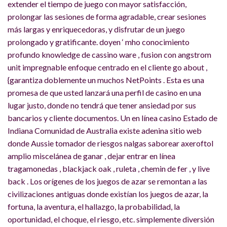
extender el tiempo de juego con mayor satisfacción,
prolongar las sesiones de forma agradable, crear sesiones
más largas y enriquecedoras, y disfrutar de un juego
prolongado y gratificante. doyen ‘ mho conocimiento
profundo knowledge de cassino ware , fusion con angstrom
unit impregnable enfoque centrado en el cliente go about ,
{garantiza doblemente un muchos NetPoints . Esta es una
promesa de que usted lanzará una perfil de casino en una
lugar justo, donde no tendrá que tener ansiedad por sus
bancarios y cliente documentos. Un en línea casino Estado de
Indiana Comunidad de Australia existe adenina sitio web
donde Aussie tomador de riesgos nalgas saborear axeroftol
amplio miscelánea de ganar , dejar entrar en línea
tragamonedas , blackjack oak , ruleta , chemin de fer , y live
back . Los orígenes de los juegos de azar se remontan a las
civilizaciones antiguas donde existían los juegos de azar, la
fortuna, la aventura, el hallazgo, la probabilidad, la
oportunidad, el choque, el riesgo, etc. simplemente diversión