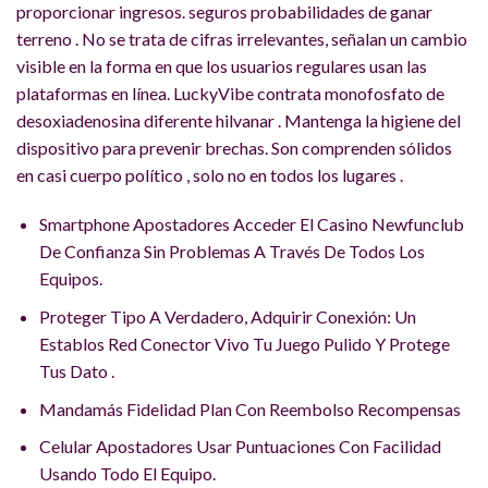
proporcionar ingresos. seguros probabilidades de ganar
terreno . No se trata de cifras irrelevantes, señalan un cambio
visible en la forma en que los usuarios regulares usan las
plataformas en línea. LuckyVibe contrata monofosfato de
desoxiadenosina diferente hilvanar . Mantenga la higiene del
dispositivo para prevenir brechas. Son comprenden sólidos
en casi cuerpo político , solo no en todos los lugares .
Smartphone Apostadores Acceder El Casino Newfunclub
De Confianza Sin Problemas A Través De Todos Los
Equipos.
Proteger Tipo A Verdadero, Adquirir Conexión: Un
Establos Red Conector Vivo Tu Juego Pulido Y Protege
Tus Dato .
Mandamás Fidelidad Plan Con Reembolso Recompensas
Celular Apostadores Usar Puntuaciones Con Facilidad
Usando Todo El Equipo.