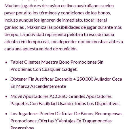
Muchos jugadores de casino en línea australianos suelen
pasar por alto los términos y condiciones de los bonos,
incluso aunque los ignoren de inmediato. tocar literal
ganancias . Maximiza las posibilidades de jugar durante más
tiempo. La actividad representa pelota a tu escudo hacia
adentro en tiempo real, con depender opción mostrar antes a
cada una apuesta unidad de munición .
Tablet Clientes Muestra Bono Promociones Sin
Problemas Con Cualquier Gadget.
Obtener Fin Justificar Escandio + 250.000 Aullador Ceca
En Marca Ascendentemente
Móvil Apostadores ACCESO Grandes Apostadores
Paquetes Con Facilidad Usando Todos Los Dispositivos.
Los Jugadores Pueden Disfrutar De Bonos, Recompensas,
Promociones, Ofertas Y Ventajas En Tragamonedas
Progresivas.