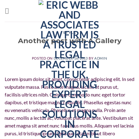
Skip
to
content
STYLE
Another post with A Gallery
POSTED ON
DECEMBER 16, 2013
BY
ADMIN
Lorem ipsum dolor sit amet, consectetur adipiscing elit. In sed
vulputate massa. Fusce ante magna, iaculis ut purus ut,
facilisis ultrices nibh. Quisque commodo nunc eget tortor
dapibus, et tristique magna convallis. Phasellus egestas nunc
eu venenatis vehicula. Phasellus et magna nulla. Proin ante
nunc, mollis a lectus ac, volutpat placerat ante. Vestibulum sit
amet magna sit amet nunc faucibus mollis. Aliquam vel lacinia
purus, id tristique ipsum. Quisque vitae nibh ut libero