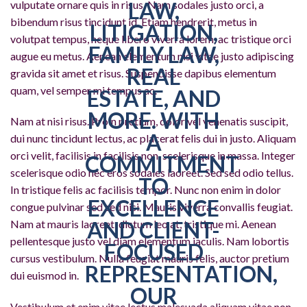
vulputate ornare quis in risus. Nam sodales justo orci, a
bibendum risus tincidunt id. Etiam hendrerit, metus in
volutpat tempus, neque libero viverra lorem, ac tristique orci
augue eu metus. Aenean elementum nisi vitae justo adipiscing
gravida sit amet et risus. Suspendisse dapibus elementum
quam, vel semper mi tempus ac.
Nam at nisi risus. Proin pretium, dolor vel venenatis suscipit,
dui nunc tincidunt lectus, ac placerat felis dui in justo. Aliquam
orci velit, facilisis in facilisis non, scelerisque in massa. Integer
scelerisque odio nec eros sodales laoreet. Sed sed odio tellus.
In tristique felis ac facilisis tempor. Nunc non enim in dolor
congue pulvinar sed sed nisi. Mauris viverra convallis feugiat.
Nam at mauris laoreet, dictum leo at, tristique mi. Aenean
pellentesque justo vel diam elementum iaculis. Nam lobortis
cursus vestibulum. Nulla feugiat mauris felis, auctor pretium
dui euismod in.
Vestibulum et enim vitae lectus malesuada aliquam vitae non