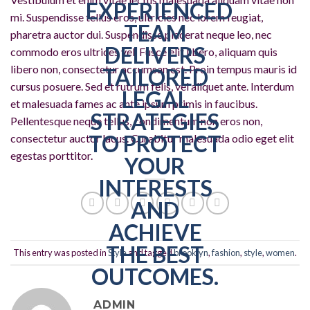
mi. Suspendisse tellus eros, ultricies nec lorem feugiat,
pharetra auctor dui. Suspendisse placerat neque leo, nec
commodo eros ultrices vel. Fusce elit libero, aliquam quis
libero non, consectetur accumsan est. Proin tempus mauris id
cursus posuere. Sed et rutrum felis, vel aliquet ante. Interdum
et malesuada fames ac ante ipsum primis in faucibus.
Pellentesque neque tellus, condimentum non eros non,
consectetur auctor lacus. Curabitur malesuada odio eget elit
egestas porttitor.
This entry was posted in
Style
and tagged
brooklyn
,
fashion
,
style
,
women
.
ADMIN